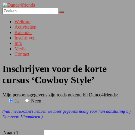
Ga
naar
de
Dance4friends
inhoud
Menu
Welkom
Activiteiten
dansclub
Kalender
voor
Inschrijven
jong
Info
en
Media
iets
Contact
ouder…
Inschrijven voor de korte
cursus ‘Cowboy Style’
Mijn persoonsgegevens zijn reeds gekend bij Dance4friends:
Ja
Neen
(Van nieuwkomers hebben we meer gegevens nodig voor hun aansluiting bij
Danssport Vlaanderen.)
Naam 1: